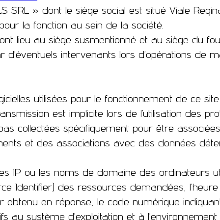
LS SRL »
dont le siège social est situé Viale Regi
 pour la fonction au sein de la société.
ont lieu au siège susmentionné et au siège du four
r d’éventuels intervenants lors d’opérations de m
cielles utilisées pour le fonctionnement de ce sit
nsmission est implicite lors de l’utilisation des p
as collectées spécifiquement pour être associées
ements et des associations avec des données détenu
 IP ou les noms de domaine des ordinateurs utili
urce Identifier) des ressources demandées, l’heur
hier obtenu en réponse, le code numérique indiquan
ifs au système d’exploitation et à l’environnement i